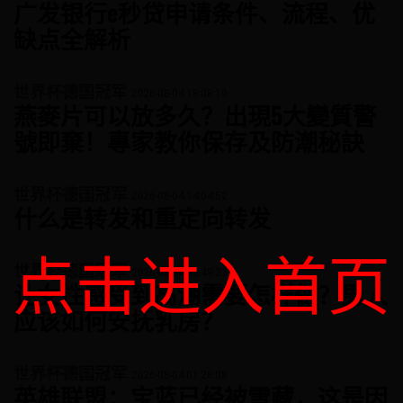
广发银行e秒贷申请条件、流程、优
缺点全解析
世界杯德国冠军
2026-08-04 18:08:19
燕麥片可以放多久？出現5大變質警
號即棄！專家教你保存及防潮秘訣
世界杯德国冠军
2026-08-04 14:04:52
什么是转发和重定向转发
点击进入首页
世界杯德国冠军
2026-08-04 05:49:23
让女性感受到高潮需要怎样做？男人
应该如何安抚乳房？
世界杯德国冠军
2026-08-04 01:28:08
英雄联盟：宝蓝已经被雪藏，这是因